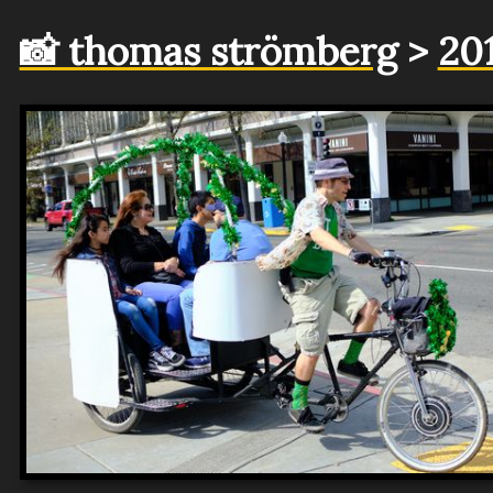
📸 thomas strömberg
>
20