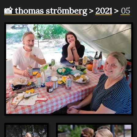
📸 thomas strömberg
>
2021
>
05